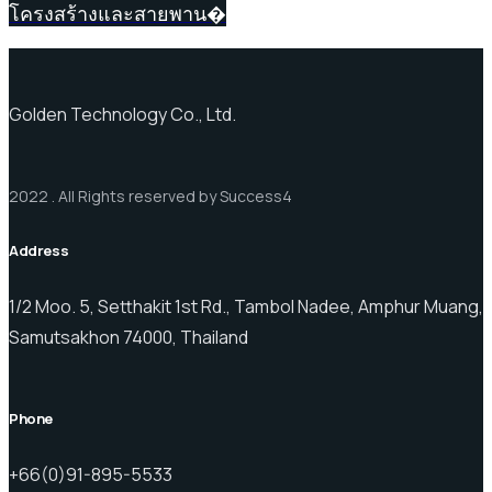
โครงสร้างและสายพาน�
Golden Technology Co., Ltd.
2022 . All Rights reserved by Success4
Address
1/2 Moo. 5, Setthakit 1st Rd., Tambol Nadee, Amphur Muang,
Samutsakhon 74000, Thailand
Phone
+66(0)91-895-5533