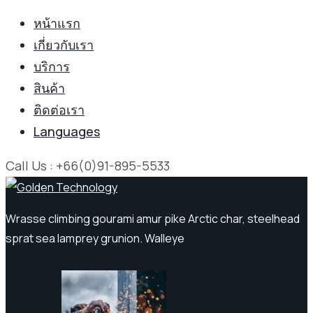
หน้าแรก
เกี่ยวกับเรา
บริการ
สินค้า
ติดต่อเรา
Languages
Call Us : +66(0)91-895-5533
Wrasse climbing gourami amur pike Arctic char, steelhead
sprat sea lamprey grunion. Walleye