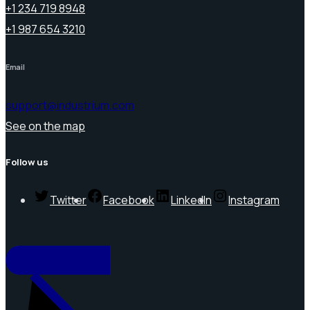
+1 234 719 8948
+1 987 654 3210
Email
support@industrium.com
See on the map
Follow us
Twitter
Facebook
LinkedIn
Instagram
REQUEST A QUOTE