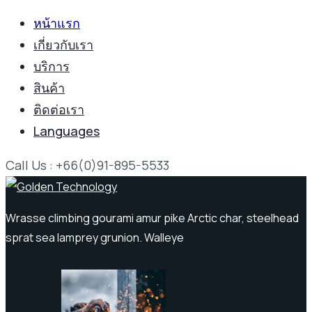
หน้าแรก
เกี่ยวกับเรา
บริการ
สินค้า
ติดต่อเรา
Languages
Call Us : +66(0)91-895-5533
Wrasse climbing gourami amur pike Arctic char, steelhead
sprat sea lamprey grunion. Walleye