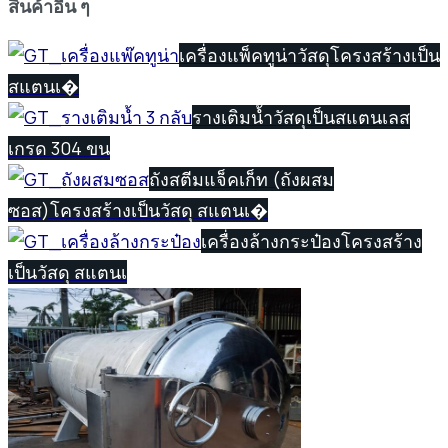
สินค้าอื่น ๆ
เครื่องแพ็คทูน่า
วัสดุโครงสร้างเป็น
สแตนเ�
รางเติมน้ำ
วัสดุเป็นสแตนเลส
เกรด 304 ขน
ถังสตีมแจ็คเก็ท (ถังผสม
ซอส)
โครงสร้างเป็นวัสดุ สแตนเ�
เครื่องล้างกระป๋อง
โครงสร้าง
เป็นวัสดุ สแตนเ