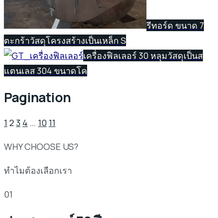
รีทอร์ด ขนาด 7
ตะกร้า
วัสดุโครงสร้างเป็นเหล็ก S
เครื่องฟิลเลอร์ 30 หลุม
วัสดุเป็นส
แตนเลส 304 ขนาดโค
Pagination
1
2
3
4
…
10
11
WHY CHOOSE US?
ทำไมต้องเลือกเรา
01