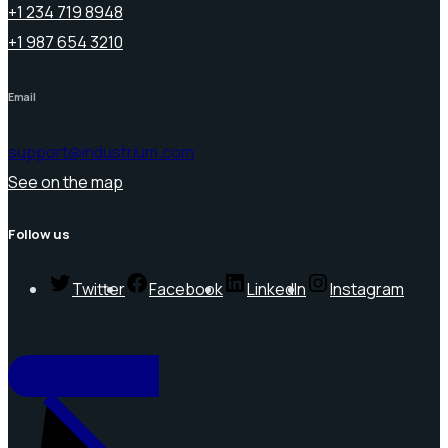
+1 234 719 8948
+1 987 654 3210
Email
support@industrium.com
See on the map
Follow us
Twitter
Facebook
LinkedIn
Instagram
REQUEST A QUOTE