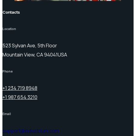
Contacts
Location
523 Sylvan Ave, 5th Floor
Mountain View, CA 94041USA
Phone
+1 234 719 8948
+1 987 654 3210
Email
support@industrium.com