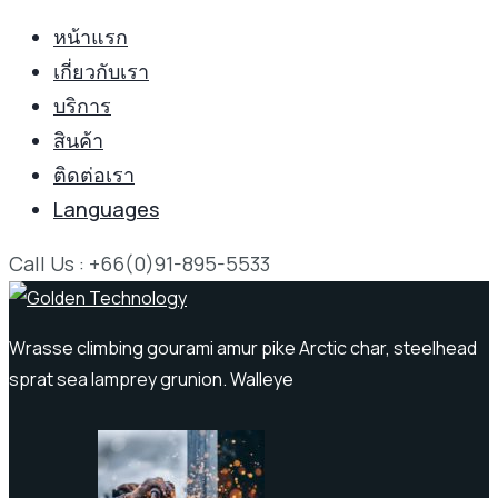
หน้าแรก
เกี่ยวกับเรา
บริการ
สินค้า
ติดต่อเรา
Languages
Call Us : +66(0)91-895-5533
Wrasse climbing gourami amur pike Arctic char, steelhead
sprat sea lamprey grunion. Walleye