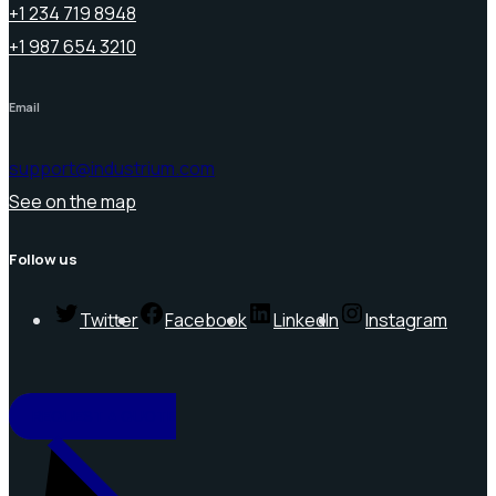
+1 234 719 8948
+1 987 654 3210
Email
support@industrium.com
See on the map
Follow us
Twitter
Facebook
LinkedIn
Instagram
REQUEST A QUOTE