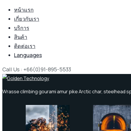
หน้าแรก
เกี่ยวกับเรา
บริการ
สินค้า
ติดต่อเรา
Languages
Call Us : +66(0)91-895-5533
Wrasse climbing gourami amur pike Arctic char, steelhead s