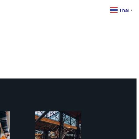
Thai
▼