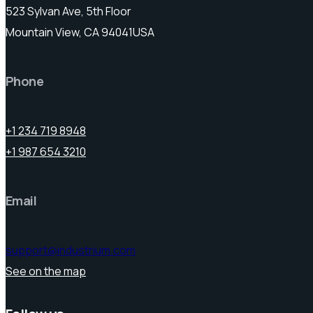
523 Sylvan Ave, 5th Floor
Mountain View, CA 94041USA
Phone
+1 234 719 8948
+1 987 654 3210
Email
support@industrium.com
See on the map