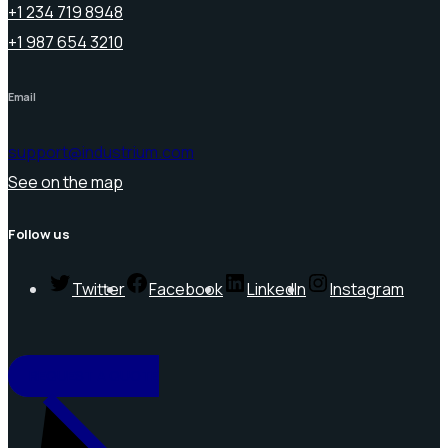
+1 234 719 8948
+1 987 654 3210
Email
support@industrium.com
See on the map
Follow us
Twitter
Facebook
LinkedIn
Instagram
REQUEST A QUOTE