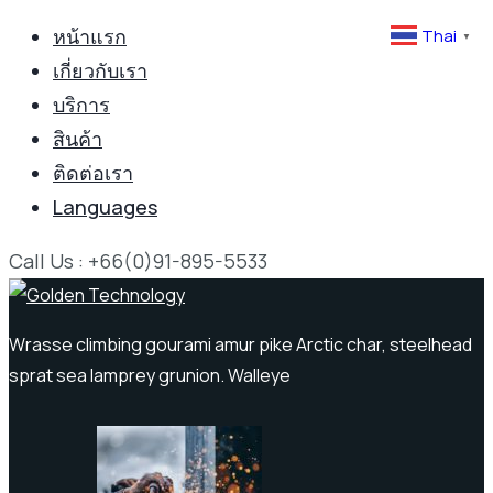
หน้าแรก
Thai
▼
เกี่ยวกับเรา
บริการ
สินค้า
ติดต่อเรา
Languages
Call Us : +66(0)91-895-5533
Wrasse climbing gourami amur pike Arctic char, steelhead
sprat sea lamprey grunion. Walleye