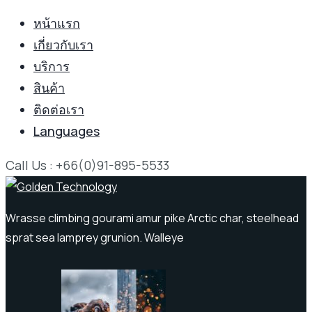
หน้าแรก
เกี่ยวกับเรา
บริการ
สินค้า
ติดต่อเรา
Languages
Call Us : +66(0)91-895-5533
Wrasse climbing gourami amur pike Arctic char, steelhead
sprat sea lamprey grunion. Walleye