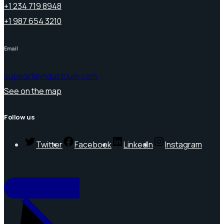
+1 234 719 8948
+1 987 654 3210
Email
support@industrium.com
See on the map
Follow us
Twitter
Facebook
LinkedIn
Instagram
REQUEST A QUOTE